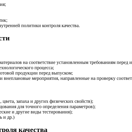
ия;
тик;
утренней политики контроля качества.
сти
атериалов на соответствие установленным требованиям перед и
хнологического процесса;
готовой продукции перед выпуском;
 внеплановые мероприятия, направленные на проверку соответ
цвета, запаха и других физических свойств);
ования для точного определения параметров);
ские и другие виды тестирования);
 и др.)
троля качества