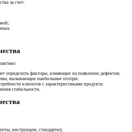
тва за счет:
твий;
нных.
чества
рактике:
яет определить факторы, влияющие на появление дефектов;
емы, вызывающие наибольшие потери;
требности клиентов с характеристиками продукта;
ления стабильности.
чества
енты, инструкции, стандарты);