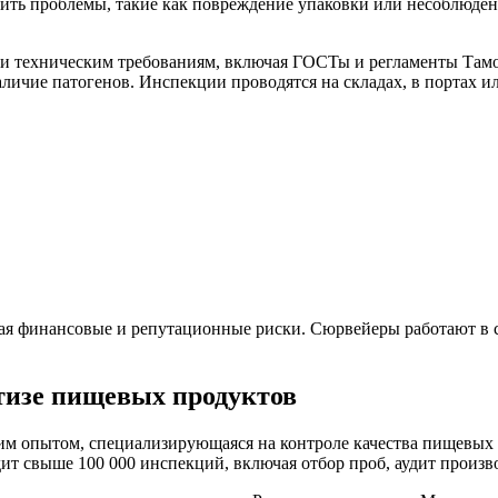
вить проблемы, такие как повреждение упаковки или несоблюдени
и техническим требованиям, включая ГОСТы и регламенты Тамож
ичие патогенов. Инспекции проводятся на складах, в портах и
ая финансовые и репутационные риски. Сюрвейеры работают в св
тизе пищевых продуктов
м опытом, специализирующаяся на контроле качества пищевых п
дит свыше 100 000 инспекций, включая отбор проб, аудит произв