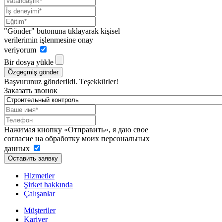
"Gönder" butonuna tıklayarak kişisel
verilerimin işlenmesine onay
veriyorum
Bir dosya yükle
Özgeçmiş gönder
Başvurunuz gönderildi. Teşekkürler!
Заказать звонок
Нажимая кнопку «Отправить», я даю свое
согласие на обработку моих персональных
данных
Оставить заявку
Hizmetler
Şirket hakkında
Çalışanlar
Müşteriler
Kariyer