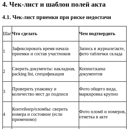
4. Чек-лист и шаблон полей акта
4.1. Чек-лист приемки при риске недостачи
Шаг
Что сделать
Чем подтвердить
Зафиксировать время начала
Запись в журнале/акте,
1
приемки и состав участников
фото таблички склада
Сверить документы: накладная,
Копии/сканы
2
packing list, спецификация
документов
Проверить упаковку и
Фото общего вида,
3
количество мест до подписи
маркировка крупно
Контейнер/пломбы: сверить
Фото пломб и номеров,
4
номера и состояние (если
отметка в акте
применимо)