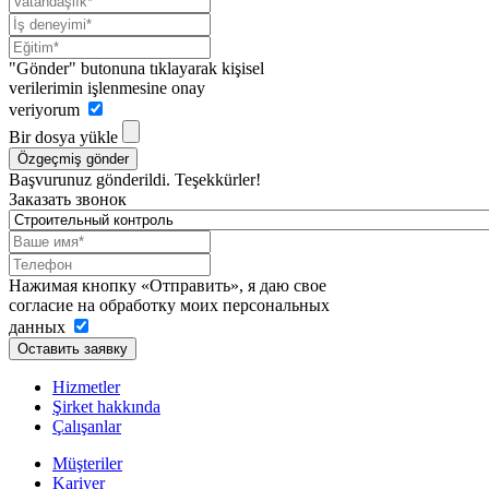
"Gönder" butonuna tıklayarak kişisel
verilerimin işlenmesine onay
veriyorum
Bir dosya yükle
Özgeçmiş gönder
Başvurunuz gönderildi. Teşekkürler!
Заказать звонок
Нажимая кнопку «Отправить», я даю свое
согласие на обработку моих персональных
данных
Оставить заявку
Hizmetler
Şirket hakkında
Çalışanlar
Müşteriler
Kariyer