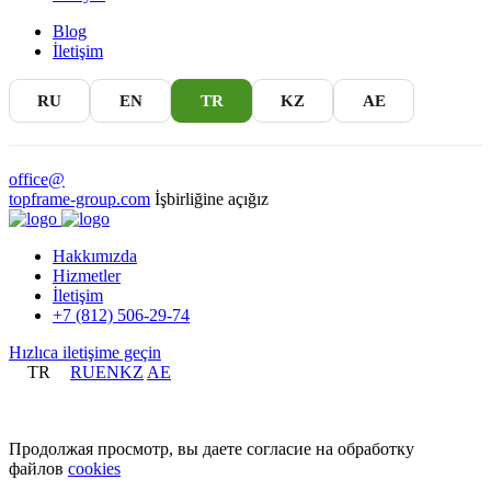
Blog
İletişim
RU
EN
TR
KZ
AE
office@
topframe-group.com
İşbirliğine açığız
Hakkımızda
Hizmetler
İletişim
+7 (812) 506-29-74
Hızlıca iletişime geçin
TR
RU
EN
KZ
AE
+7 (812) 506-29-74
Продолжая просмотр, вы даете согласие на обработку
файлов
cookies