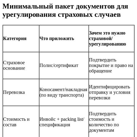
Минимальный пакет документов для
урегулирования страховых случаев
Зачем это нужно
Категория
Что приложить
страховой/
урегулированию
Подтвердить
Страховое
Полис/сертификат
покрытие и право на
основание
обращение
Идентифицировать
Коносамент/накладная
Перевозка
отправку и условия
(по виду транспорта)
перевозки
Подтвердить
Стоимость и
Инвойс + packing list/
стоимость и
состав
спецификация
количество по
документам