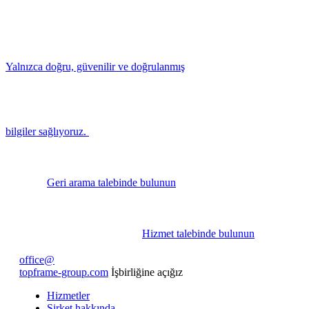
Yalnızca doğru, güvenilir ve doğrulanmış
bilgiler sağlıyoruz.
Geri arama talebinde bulunun
Hizmet talebinde bulunun
office@
topframe-group.com
İşbirliğine açığız
Hizmetler
Şirket hakkında