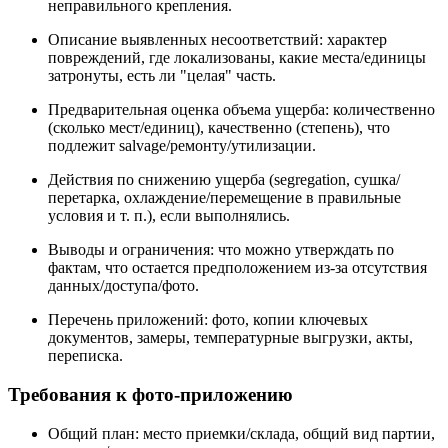
неправильного крепления.
Описание выявленных несоответствий: характер
повреждений, где локализованы, какие места/единицы
затронуты, есть ли "целая" часть.
Предварительная оценка объема ущерба: количественно
(сколько мест/единиц), качественно (степень), что
подлежит salvage/ремонту/утилизации.
Действия по снижению ущерба (segregation, сушка/
перетарка, охлаждение/перемещение в правильные
условия и т. п.), если выполнялись.
Выводы и ограничения: что можно утверждать по
фактам, что остается предположением из-за отсутствия
данных/доступа/фото.
Перечень приложений: фото, копии ключевых
документов, замеры, температурные выгрузки, акты,
переписка.
Требования к фото-приложению
Общий план: место приемки/склада, общий вид партии,