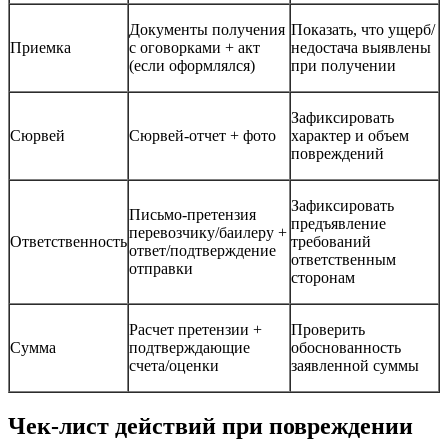
Документы получения
Показать, что ущерб/
Приемка
с оговорками + акт
недостача выявлены
(если оформлялся)
при получении
Зафиксировать
Сюрвей
Сюрвей-отчет + фото
характер и объем
повреждений
Зафиксировать
Письмо-претензия
предъявление
перевозчику/баилеру +
Ответственность
требований
ответ/подтверждение
ответственным
отправки
сторонам
Расчет претензии +
Проверить
Сумма
подтверждающие
обоснованность
счета/оценки
заявленной суммы
Чек-лист действий при повреждении