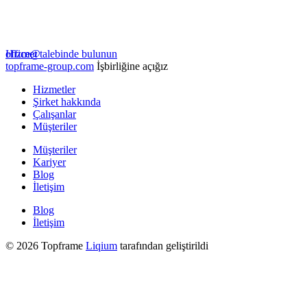
Hizmet talebinde bulunun
office@
topframe-group.com
İşbirliğine açığız
Hizmetler
Şirket hakkında
Çalışanlar
Müşteriler
Müşteriler
Kariyer
Blog
İletişim
Blog
İletişim
© 2026 Topframe
Liqium
tarafından geliştirildi