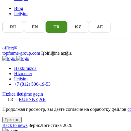
Blog
İletişim
RU
EN
TR
KZ
AE
office@
topframe-group.com
İşbirliğine açığız
Hakkımızda
Hizmetler
İletişim
+7 (812) 506-19-53
Hızlıca iletişime geçin
TR
RU
EN
KZ
AE
Продолжая просмотр, вы даете согласие на обработку файлов
c
Принять
Back to news
ЗерноЛогистика 2026