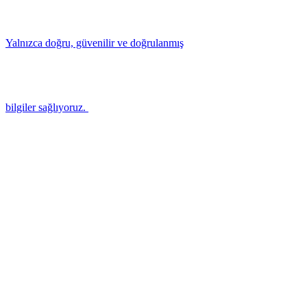
Yalnızca doğru, güvenilir ve doğrulanmış
bilgiler sağlıyoruz.