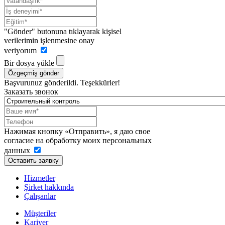
"Gönder" butonuna tıklayarak kişisel
verilerimin işlenmesine onay
veriyorum
Bir dosya yükle
Özgeçmiş gönder
Başvurunuz gönderildi. Teşekkürler!
Заказать звонок
Нажимая кнопку «Отправить», я даю свое
согласие на обработку моих персональных
данных
Оставить заявку
Hizmetler
Şirket hakkında
Çalışanlar
Müşteriler
Kariyer