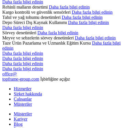
Daha fazla bilgi edinin
Rehinli malların denetimi
Daha fazla bilgi edinin
Kargo kontrolü ve güvenlik sensörleri
Daha fazla bilgi edinin
Tahıl ve yağ tohumu denetimleri
Daha fazla bilgi edinin
Depo Süreci Dış Kaynak Kullanımı
Daha fazla bilgi edinin
Daha fazla bilgi edinin
Sörvey denetimleri
Daha fazla bilgi edinin
Meyve ve sebzelerin sörvey denetimleri
Daha fazla bilgi edinin
Taze Ürün Pazarlama ve Uzmanlık Eğitim Kursu
Daha fazla bilgi
edinin
Daha fazla bilgi edinin
Daha fazla bilgi edinin
Daha fazla bilgi edinin
Daha fazla bilgi edinin
office@
topframe-group.com
İşbirliğine açığız
Hizmetler
Şirket hakkında
Çalışanlar
Müşteriler
Müşteriler
Kariyer
Blog