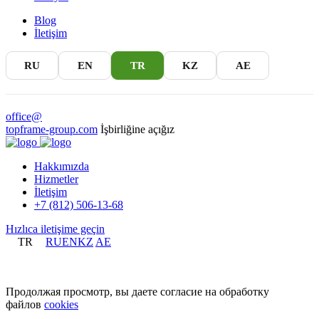
Blog
İletişim
RU
EN
TR
KZ
AE
office@
topframe-group.com
İşbirliğine açığız
Hakkımızda
Hizmetler
İletişim
+7 (812) 506-13-68
Hızlıca iletişime geçin
TR
RU
EN
KZ
AE
+7 (812) 506-13-68
Продолжая просмотр, вы даете согласие на обработку
файлов
cookies