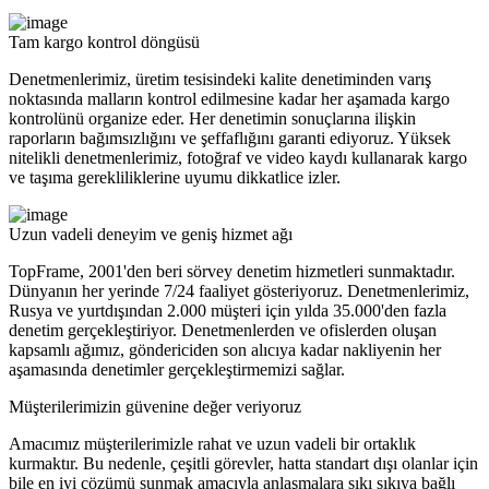
Tam kargo kontrol döngüsü
Denetmenlerimiz, üretim tesisindeki kalite denetiminden varış
noktasında malların kontrol edilmesine kadar her aşamada kargo
kontrolünü organize eder. Her denetimin sonuçlarına ilişkin
raporların bağımsızlığını ve şeffaflığını garanti ediyoruz. Yüksek
nitelikli denetmenlerimiz, fotoğraf ve video kaydı kullanarak kargo
ve taşıma gerekliliklerine uyumu dikkatlice izler.
Uzun vadeli deneyim ve geniş hizmet ağı
TopFrame, 2001'den beri sörvey denetim hizmetleri sunmaktadır.
Dünyanın her yerinde 7/24 faaliyet gösteriyoruz. Denetmenlerimiz,
Rusya ve yurtdışından 2.000 müşteri için yılda 35.000'den fazla
denetim gerçekleştiriyor. Denetmenlerden ve ofislerden oluşan
kapsamlı ağımız, göndericiden son alıcıya kadar nakliyenin her
aşamasında denetimler gerçekleştirmemizi sağlar.
Müşterilerimizin güvenine değer veriyoruz
Amacımız müşterilerimizle rahat ve uzun vadeli bir ortaklık
kurmaktır. Bu nedenle, çeşitli görevler, hatta standart dışı olanlar için
bile en iyi çözümü sunmak amacıyla anlaşmalara sıkı sıkıya bağlı