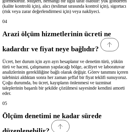
görmektedir. Müşteri, herhangi bir ilgili taraf olabilir: yük gönderen
(kalite kontrolü için), alıcı (teslimat sırasında kontrol için), sigortacı
(risk veya zarar değerlendirmesi için) veya nakliyeci.
04
Arazi ölçüm hizmetlerinin ücreti ne
kadardır ve fiyat neye bağlıdır?
Ücret, her durum için ayrı ayrı hesaplanır ve denetim türü, yükün
türü ve hacmi, çalışmanın yapılacağı bölge, aciliyet ve laboratuvar
analizlerinin gerekliliğine bağlı olarak değişir. Görev tanımını içeren
talebinizi aldıktan sonra her zaman şeffaf bir fiyat teklifi sunuyoruz.
Çoğu durumda, bu ücret, kayıpların önlenmesi ve tazminat
taleplerinin başarılı bir şekilde çözülmesi sayesinde kendini amorti
eder.
05
Ölçüm denetimi ne kadar sürede
düzenlenebilir?